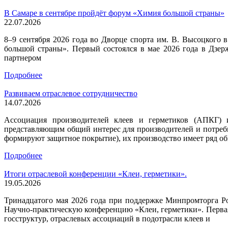
В Самаре в сентябре пройдёт форум «Химия большой страны»
22.07.2026
8–9 сентября 2026 года во Дворце спорта им. В. Высоцког
большой страны». Первый состоялся в мае 2026 года в Дзер
партнером
Подробнее
Развиваем отраслевое сотрудничество
14.07.2026
Ассоциация производителей клеев и герметиков (АПКГ) и
представляющим общий интерес для производителей и потреби
формируют защитное покрытие), их производство имеет ряд о
Подробнее
Итоги отраслевой конференции «Клеи, герметики».
19.05.2026
Тринадцатого мая 2026 года при поддержке Минпромторга Р
Научно-практическую конференцию «Клеи, герметики». Первая 
госструктур, отраслевых ассоциаций в подотрасли клеев и