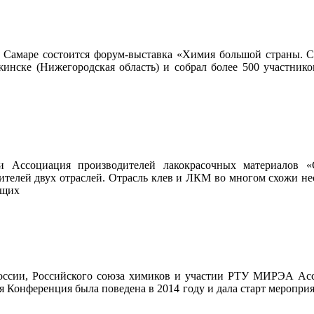
о в Самаре состоится форум-выставка «Химия большой страны.
жинске (Нижегородская область) и собрал более 500 участнико
 Ассоциация производителей лакокрасочных материалов «
телей двух отраслей. Отрасль клев и ЛКМ во многом схожи нес
бщих
оссии, Российского союза химиков и участии РТУ МИРЭА Асс
Конференция была поведена в 2014 году и дала старт мероприят